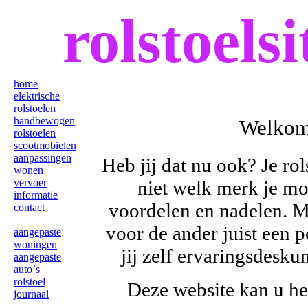
rolstoelsi
home
elektrische
rolstoelen
handbewogen
Welkom 
rolstoelen
scootmobielen
aanpassingen
Heb jij dat nu ook? Je rol
wonen
vervoer
niet welk merk je mo
informatie
voordelen en nadelen. Ma
contact
voor de ander juist een p
aangepaste
woningen
jij zelf ervaringsdesku
aangepaste
auto`s
rolstoel
Deze website kan u he
journaal